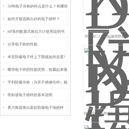
50吨电子吊称的特点是什么？有哪些
如何才能选购出好的电子磅秤？
优势？
HP系列数显式推拉力计使用说明书
DCS-XC-L*300kg旋转防
分享电子称的性能
料油桶秤报价
本安防爆电子秤上下限值如何设置?
耀华电子秤的性能优势，收藏起来慢
平利防爆吊称（兴庆不锈钢吊秤）杨
慢看！
带斜坡电子磅秤的基本说明
陵防水吊秤）宁陕隔爆吊称维修
香川衡器推出新款防爆电子地磅秤
DCS-XC-L苏州供应300kg
化工用带旋转打印