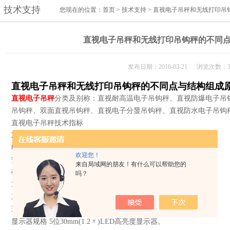
技术支持
您现在的位置：
首页
>
技术支持
> 直视电子吊秤和无线打印吊
直视电子吊秤和无线打印吊钩秤的不同
发布日期：2016-03-21 浏览次数：3
直视电子吊秤
和无线打印吊钩秤的不同点与结构组成
直视电子吊秤
分类及别称：直视耐高温电子吊钩秤、直视防爆电子吊
吊钩秤、双面直视吊钩秤、直视电子分显吊钩秤、直视防水电子吊钩秤等
直视电子吊秤技术指标
准确度等级 符合三级秤标准。
电池充电一次工作时间 60小时左右
欢迎您！
安全超载 150%F.S
来自局域网的朋友！有什么可以帮助您的
破坏超载
吗？
300%F.S
工作环境温度 -10~50℃
环境湿度 <90%R.H
显示器规格 5位30mm(1.2〃)LED高亮度显示器。