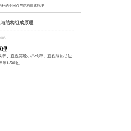
钩秤的不同点与结构组成原理
点与结构组成原理
005
原理
钩秤、直视笑脸小吊钩秤、直视隔热防磁
1-50吨。