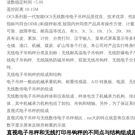
读数稳定时间 <5.0S
遥控距离 10-15M
OCS系列新一代智能OCS无线数传电子吊秤品质优良、技术优异、
指标均符合OIML(Ⅲ)级秤标准,较国内外同类产品具有操作方便、
可靠、故障率低、耐高温等优点。有1t、3t、5t、10t、15t、20t、30t、4
具有去皮、累加、计价、分类打印、汉字输入、菜单式屏幕显示等多
仓储、港口、机械、煤炭、矿山等各个行业。本公司对产品实行终身
无线电子吊钩秤分类及别称：无线耐高温电子吊钩秤、无线防爆电子
线电子吊钩秤、无线隔热防磁吊钩秤、双面无线吊钩秤、无线电子分显吊
吨。
无线电子吊钩秤的组成和结构
电子吊秤一般由机械承重机构、称重传感器、A/D 转换板、电源、
无线数传电子吊秤的组成
无线数传电子吊秤由秤体和仪表组成，秤体包含了机械承力机构、传感
体，其中机械承力机构包括了卸扣、吊钩和销轴。另外，为了保证系
直视式电子吊秤的组成
直视式电子吊秤与无线数传电子吊秤相比，zui大的特点就是将仪表
数字显示屏来反映所称重的示值
直视电子吊秤
和无线打印吊钩秤的不同点与结构组成