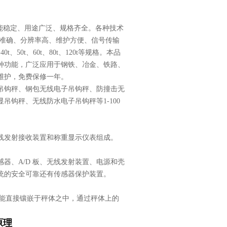
性能稳定、用途广泛、规格齐全。各种技术
计量准确、分辨率高、维护方便、信号传输
0t、50t、60t、80t、120t等规格。本品
种功能，广泛应用于钢铁、冶金、铁路、
维护，免费保修一年。
吊钩秤、钢包无线电子吊钩秤、防撞击无
钩秤、无线防水电子吊钩秤等1-100
无线发射接收装置和称重显示仪表组成。
器、A/D 板、无线发射装置、电源和壳
统的安全可靠还有传感器保护装置。
功能直接镶嵌于秤体之中，通过秤体上的
原理