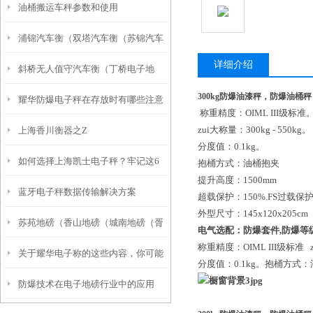
油桶搬运车秤参数和使用
浦锦汽车衡（双塔汽车衡（苏锦汽车
详细介绍
斜桥无人值守汽车衡（丁桥电子地
衡）娄门汽车衡）桃花坞汽车衡维修
300kg防爆油漆秤，防爆油桶
耀华防爆电子秤在存放时有哪些注意
磅）袁花电子汽车衡维修
称重精度：OIML III级标准
zui大称量：300kg - 550kg。
上海香川衡器之Z
事项？
分度值：0.1kg。
如何选择上海凯士电子秤？牢记这6
抱桶方式：油桶抱夹
提升高度：1500mm
蓝牙电子秤数据传输解决方案
点
超载保护：150%.FS过载保
外型尺寸：145x120x205c
苏苑地磅（香山地磅（城南地磅（胥
电气选配：
防爆套件
,
防爆等
称重精度：OIML III级标准 zu
关于耀华电子称的这些内容，你可能
口地磅）郭巷地磅）东山地磅维修
分度值：0.1kg。抱桶方式：油
防爆技术在电子地磅行业中的应用
想知道