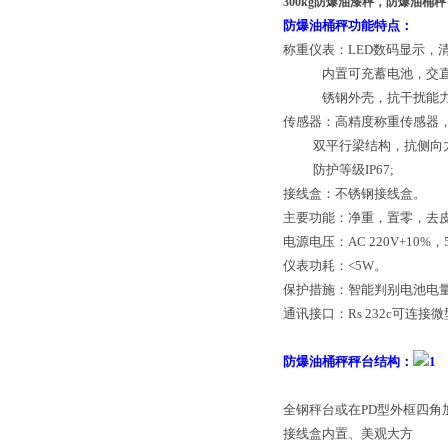
300kg防爆油漆秤，防爆油桶
防爆油桶秤功能特点：
称重仪表：LED数码显示，
内置可充蓄电池，交直
锈钢外壳，抗干扰能力
传感器：高精度称重传感器
双平行梁结构，抗侧向
防护等级IP67;
接线盒：不锈钢接线盒。
主要功能：净重，置零，去
电源电压：AC 220V+10%，5
仪表功耗：<5W。
保护措施：智能判别电池电
通讯接口：Rs 232c可连接
防爆油桶秤秤台结构：
全钢秤台或在PD型外框四角
接线盒内置、美观大方