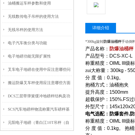
油桶搬运车秤参数和使用
无线数传电子吊秤的使用方法
详细介绍
无线吊秤的使用方法
*300kg旋转
防爆油桶秤
手动倒
电子汽车衡分类与功能
产品名称：
防爆油桶秤
产品型号：
DCS-XC-L
电子地磅功能无限扩展性
称重精度：
OIML III
级标
叉车电子地磅在使用中应注意哪些问
zui大称量：
300kg - 55
分
度
值：
0.1kg
。
搬运防爆叉车秤使用应注意哪些方面
题？
抱桶方式：油桶抱夹
提升高度：
1500mm
DCS三层带弹簧缓冲地磅秤结构及功
超载保护：
150%.FS
过
外型尺寸：
145x120x2
SCS汽车地磅秤物流称重汽车磅秤基
能说明
电气选配：防爆套件
,
防
称重精度：
OIML III
级标
元阳电子地磅（青白江10T吊秤（自
础施工方案选择
分
度
值：
0.1kg
。
抱桶