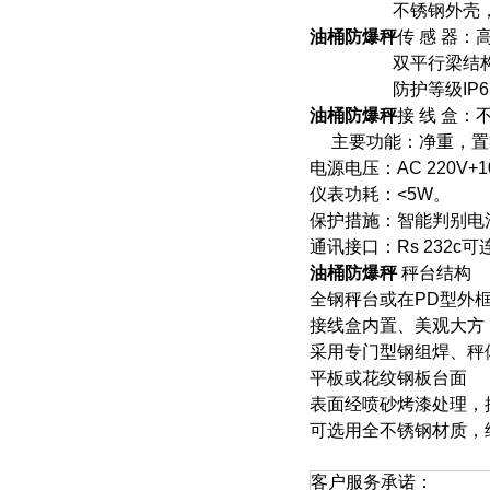
不锈钢外壳
油桶防爆秤
传
感
器：
双平行梁结
防护等级
IP6
油桶防爆秤
接
线
盒：
主要功能：净重，置
电源电压：
AC 220V+
仪表功耗：
<5W
。
保护措施：智能判别电
通讯接口：
Rs 232c
可
油桶防爆秤
秤台结构
全钢秤台或在
PD
型外
接线盒内置、美观大方
采用专门型钢组焊、秤
平板或花纹钢板台面
表面经喷砂烤漆处理，
可选用全不锈钢材质，
客户服务承诺：