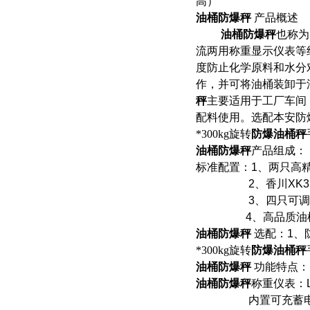
高）
贡20T地磅）巴塘50吨汽车衡维修
油桶防爆秤
产品概述
油桶防爆秤
也称为
流两用称重显示仪表等
度防止化学原料和水分
作，并可将油桶装卸于
秤
主要适用于工厂车间
配料使用。选配本安防
*300kg旋转
防爆油桶秤
油桶防爆秤
产品组成：
标准配置：
1
、两只高
2
、香川
XK3
3
、四只可调
4
、高品质油
油桶防爆秤
选配：
1
、
*300kg旋转
防爆油桶秤
油桶防爆秤
功能特点：
油桶防爆秤
称重仪表：
内置可充蓄