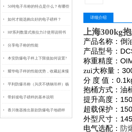
50吨电子吊称的特点是什么？有哪些
详细介绍
如何才能选购出好的电子磅秤？
优势？
上海300k
HP系列数显式推拉力计使用说明书
产品名称：倒
分享电子称的性能
DC
产品型号：
本安防爆电子秤上下限值如何设置?
OIM
称重精度：
30
zui大称量：
耀华电子秤的性能优势，收藏起来慢
0.1k
分
度
值：
平利防爆吊称（兴庆不锈钢吊秤）杨
慢看！
抱桶方式：油
带斜坡电子磅秤的基本说明
15
陵防水吊秤）宁陕隔爆吊称维修
提升高度：
15
超载保护：
香川衡器推出新款防爆电子地磅秤
14
外型尺寸：
电气选配：
防