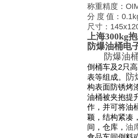
OIM
称重精度：
0.1k
分
度
值：
145x12
尺寸：
上海300k
防爆油桶电
防爆油
2
倒桶车及
只高
防
表等组成。
构表面防锈烤
油桶被夹抱提
作，并可将油
颖，结构紧凑
间，仓库，
油
食品车间倒料