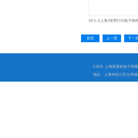
DCS-A上海1吨带打印电子磅
地磅厂家
首页
上一页
下一
©2026 上海英展机电子有
地址：上海市松江区九亭镇顾