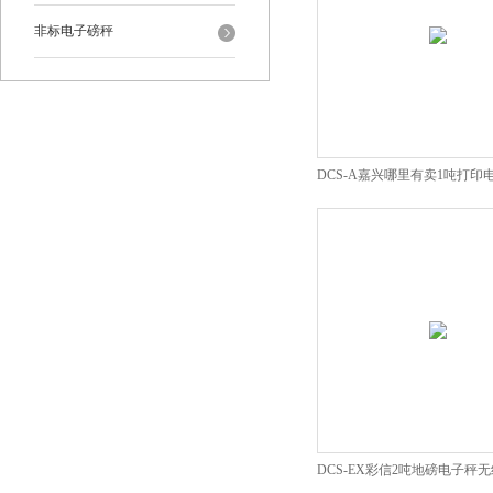
非标电子磅秤
DCS-A嘉兴哪里有卖1吨打印
线地秤
DCS-EX彩信2吨地磅电子秤无