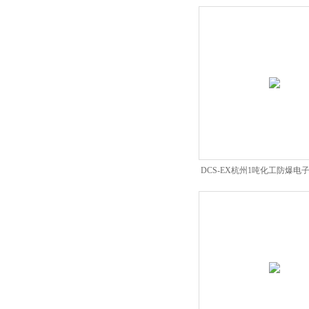
重仪表
DCS-EX杭州1吨化工防爆电
磅称定做