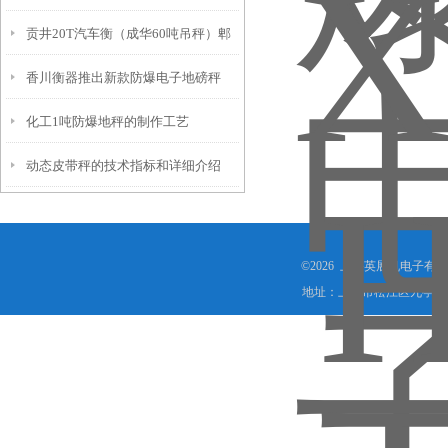
贡井20T汽车衡（成华60吨吊秤）郫
香川衡器推出新款防爆电子地磅秤
都轨道衡）盐亭120T地磅维修
化工1吨防爆地秤的制作工艺
动态皮带秤的技术指标和详细介绍
©2026 上海英展机电子有
地址：上海市松江区九亭镇顾