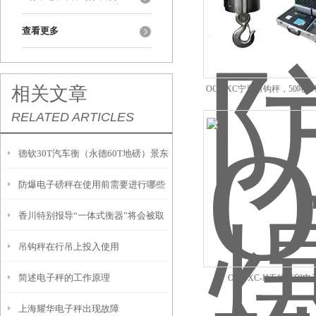
查看更多
相关文章
OCS-XC宁夏吊钩秤，50吨吊
爆电子秤 电子吊
RELATED ARTICLES
德钦30T汽车衡（永德60T地磅）景东
防爆电子磅秤在使用前需要进行哪些
轨道秤）普洱150T吊秤维修
香川特别报导“一体式衡器”将会被取
准备工作？
吊钩秤在行吊上投入使用
代
简述电子秤的工作原理
OCS-XC-H无线打印电
上海耀华电子秤出现故障