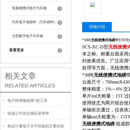
简易便携式电子汽车衡
汽车电子地磅秤（汽车磅秤）
详细介绍
大型数字电子汽车衡
*30吨
无线便携式地磅
带打印无
SCS-XC-D型
无线便携
查看更多
本之称。称重台面采用
封效果优良。广泛应用
处理等方面，无线便携
相关文章
*30吨
无线便携式地磅
台面尺寸：700mmX430
RELATED ARTICLES
整体精度：1%～6% 
单片zui大称量：15T 过
电子秤维修故障*的工具
使用状态为两片组合使
单轴依次通过，仪表依
快递公司动态感应皮带秤
单轴zui大称重为：15TX
无线便携式地磅
组成
检定计量电子天平性能的主要内容