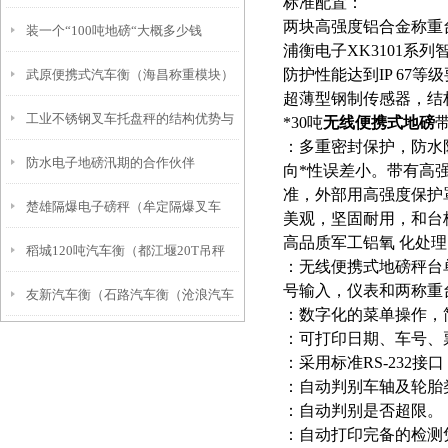
标准配置：
两块高强度铝合金称重
装一个“100吨地磅“大概多少钱
浦衡电子XK3101
防护性能达到IP 67等
武原便携式汽车衡（海昌称重模块）
超薄型钢制传感器，结
工业不锈钢叉车托盘秤的结构优势与
建设地磅维修
*30吨
无线便携式地磅
：多重密封保护，防水
防水电子地磅汛期的合作伙伴
市场前景
向*性误差小。带有高
准，外部用高强度保护
楚雄隔爆电子磅秤（牟定隔爆叉车
美观，坚固耐用，和台
高品质军工铝氧 化处
稻城120吨汽车衡（都江堰20T吊秤
称）武定隔爆电子桌称）施甸隔爆台
：无线便携式地磅秤台
号输入，仪表和两称重
友新汽车衡（石路汽车衡（沧浪汽车
（宝兴200T地磅）石屏汽车衡维修
秤维修
：数字化的菜单操作，
：可打印日期、车号、
衡）胥江汽车衡）吴门桥汽车衡维修
：采用标准RS-232
：自动判别车轴及轮胎
：自动判别是否超限。
：自动打印完备的检测