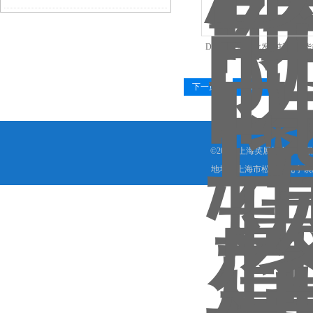
DCS-EX肇庆批发2吨3吨耀
子磅秤
下一页
末页
©2026 上海英展机电子有
地址：上海市松江区九亭镇顾