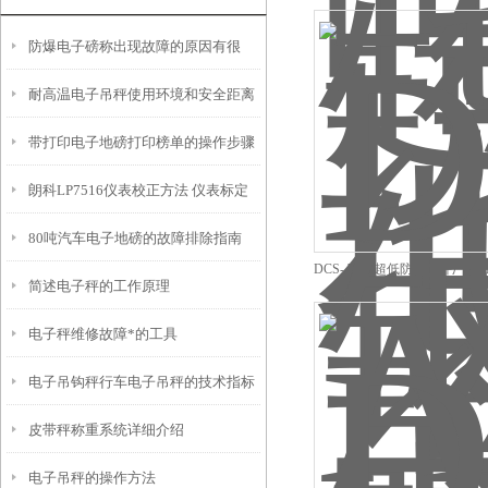
多少钱
防爆电子磅称出现故障的原因有很
耐高温电子吊秤使用环境和安全距离
多，都有可能是哪些原因呢
带打印电子地磅打印榜单的操作步骤
朗科LP7516仪表校正方法 仪表标定
80吨汽车电子地磅的故障排除指南
大全
DCS-A3吨超低防爆磅秤厂家
简述电子秤的工作原理
磅秤报价
电子秤维修故障*的工具
电子吊钩秤行车电子吊秤的技术指标
皮带秤称重系统详细介绍
及使用注意事项
电子吊秤的操作方法