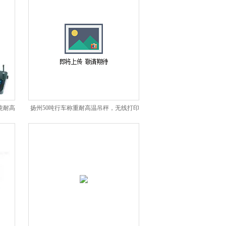
吨耐高
扬州50吨行车称重耐高温吊秤，无线打印
吊秤厂家