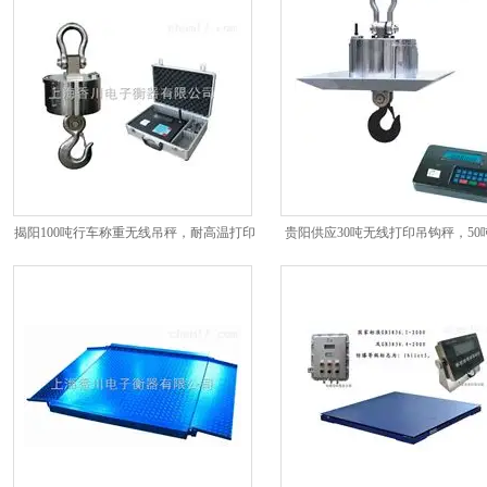
揭阳100吨行车称重无线吊秤，耐高温打印
贵阳供应30吨无线打印吊钩秤，50
吊秤报价
温吊秤