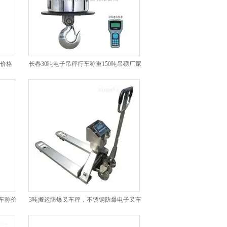
秤价格
长春30吨电子吊秤行车称重150吨吊磅厂家
车称价
3吨搬运防爆叉车秤，不锈钢防爆电子叉车
称厂家