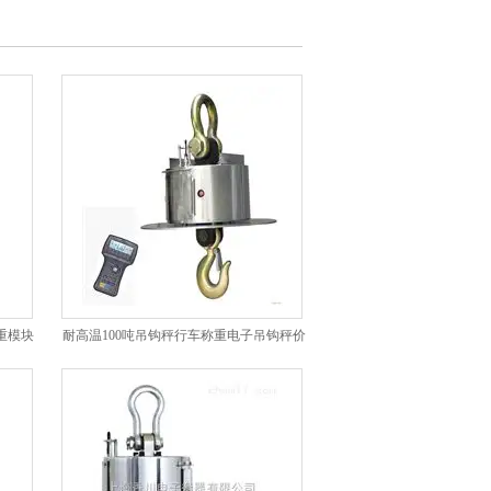
重模块
耐高温100吨吊钩秤行车称重电子吊钩秤价
格