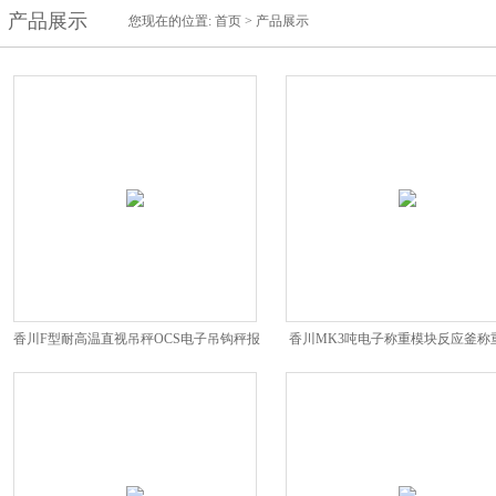
产品展示
您现在的位置:
首页
>
产品展示
香川F型耐高温直视吊秤OCS电子吊钩秤报
香川MK3吨电子称重模块反应釜称
价
报价