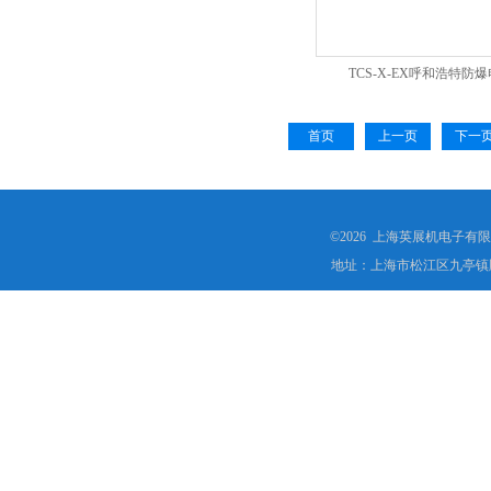
TCS-X-EX呼和浩特防
首页
上一页
下一
©2026 上海英展机电子有
地址：上海市松江区九亭镇顾