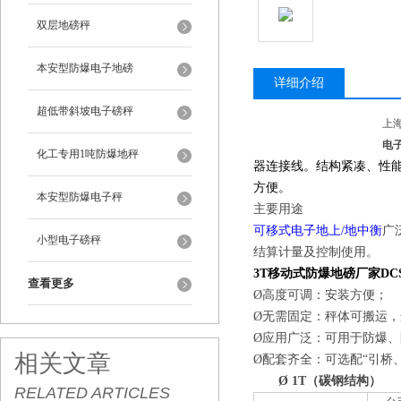
双层地磅秤
本安型防爆电子地磅
详细介绍
超低带斜坡电子磅秤
上
电
化工专用1吨防爆地秤
器连接线。结构紧凑、性
方便。
本安型防爆电子秤
主要用途
可移式电子地上/地中衡
广
小型电子磅秤
结算计量及控制使用。
3T移动式防爆地磅厂家D
查看更多
Ø高度可调：安装方便；
Ø无需固定：秤体可搬运
Ø应用广泛：可用于防爆
相关文章
Ø配套齐全：可选配“引桥
Ø
1T
（碳钢结构）
RELATED ARTICLES