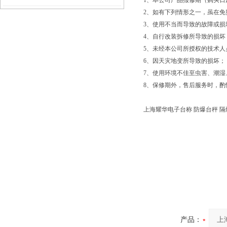
1、本公司产品报修期（购买
2、如有下列情形之一，虽在
磅）峨山地磅）古城100T吊秤维修
3、使用不当而导致的故障或损
4、自行改装拆修所导致的损坏
5、未经本公司所授权的技术人
6、因天灾地变所导致的损坏；
7、使用环境不佳至虫害、潮湿
8、保修期外，售后服务时，酌
上海耀华电子台称 防爆台秤 隔
产品：