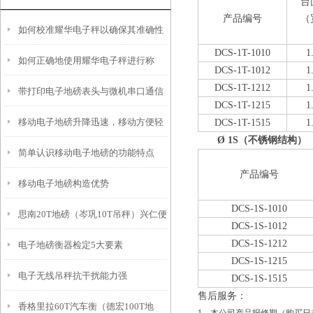
台
产品编号
（
如何校准耀华电子秤以确保其准确性
DCS-1T-1010
1
如何正确地使用耀华电子秤进行称
和稳定性？
DCS-1T-1012
1
DCS-1T-1212
1
带打印电子地磅表头与微机串口通信
重？
DCS-1T-1215
1
移动电子地磅升降迅速，移动方便轻
DCS-1T-1515
1
的经验
Ø
1S
（不锈钢结构）
简单认识移动电子地磅的功能特点
巧
产品编号
移动电子地磅构造优势
DCS-1S-1010
思南20T地磅（岑巩10T吊秤）兴仁便
DCS-1S-1012
DCS-1S-1212
电子地磅衡器检定5大要素
携式地磅秤）荔波80T汽车衡维修
DCS-1S-1215
电子无线吊秤抗干扰能力强
DCS-1S-1515
售后服务：
香格里拉60T汽车衡（德宏100T地