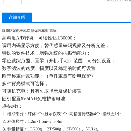
详细介绍
耀华防爆电子地磅 隔爆汽车衡 磅称
高精度A/D转换，可读性达1/30000；
调用内码显示方便，替代感量砝码观察及分析允差；
特殊的软件技术，增强系统的抗振动能力；
零位跟踪范围、置零（开机/手动）范围、可分别设置；
数字滤波的速度、幅度以及稳定的时间可设置；
附带称重计数功能；（单件重量有断电保护）
多种背光模式可选择；
可随机充电；具有欠压指示及保护装置；
随机配置6V/4AH免维护蓄电池
规格参数：
⒈ 组成部分：秤体1个+显示仪表1个+高精度传感器4个+接线盒1个
⒉ 秤体尺寸：1.2m×1.5m~2m×4m
⒊ 称量精度：1T/200g， 2T/500g， 3T/500g， 5T/1kg。