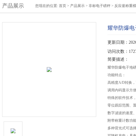
产品展示
您现在的位置:
首页
>
产品展示
>
非标电子磅秤
>
反应釜称重模
耀华防爆电
更新日期：2026-
访问次数：172
简要描述：
耀华防爆电子地磅
功能特点：
高精度A/D转换，可
调用内码显示方
特殊的软件技术
零位跟踪范围、置
数字滤波的速度
附带称重计数功
多种背光式可选
可随机充电；具