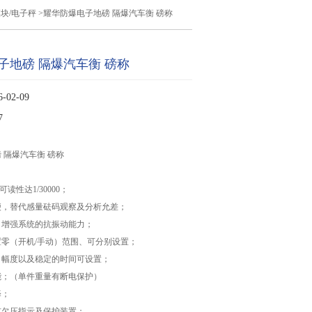
块/电子秤
>耀华防爆电子地磅 隔爆汽车衡 磅称
子地磅 隔爆汽车衡 磅称
02-09
7
 隔爆汽车衡 磅称
读性达1/30000；
便，替代感量砝码观察及分析允差；
，增强系统的抗振动能力；
零（开机/手动）范围、可分别设置；
、幅度以及稳定的时间可设置；
能；（单件重量有断电保护）
择；
有欠压指示及保护装置；