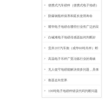
便携式汽车磅秤（便携式电子地磅）
障维修常识
防爆钢瓶秤保养和延长使用寿命
便携式汽车衡维修
耀华电子地磅在哪些行业有广泛的应
白碱滩电子地磅传感器如何判断好
用？
贡井20T汽车衡（成华60吨吊秤）郫
坏？
高温电子吊秤广受冶炼行业的青睐
都轨道衡）盐亭120T地磅维修
无人值守地磅能解决很多问题，具体
衡器走向世界
有哪些方面的呢
100吨电子地磅秤错误代码判断问题
大型地磅秤脚差如何修正