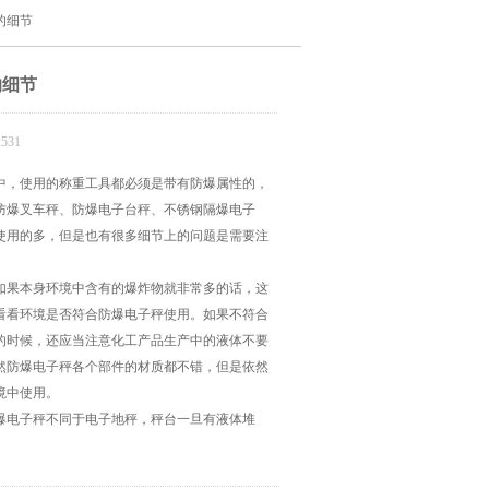
的细节
的细节
531
中，使用的称重工具都必须是带有防爆属性的，
防爆叉车秤、防爆电子台秤、不锈钢隔爆电子
使用的多，但是也有很多细节上的问题是需要注
如果本身环境中含有的爆炸物就非常多的话，这
看看环境是否符合防爆电子秤使用。如果不符合
的时候，还应当注意化工产品生产中的液体不要
然防爆电子秤各个部件的材质都不错，但是依然
境中使用。
爆电子秤不同于电子地秤，秤台一旦有液体堆