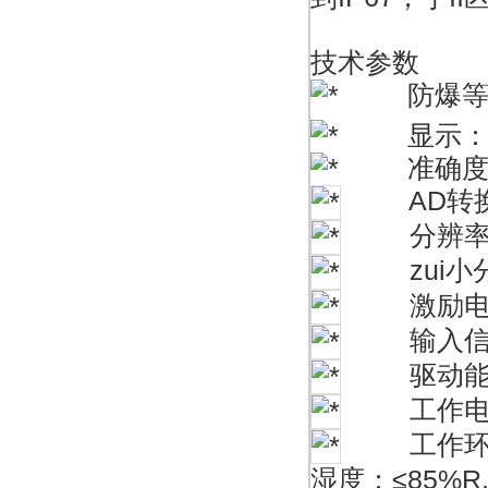
技术参数
防爆等级：Ex 
显示：L
准确度等级
AD转换：Σ
分辨率：显示 
zui小分辨
激励电压
输入信号范
驱动能力：
工作电源：A
工作环境温
湿度：≤85%R