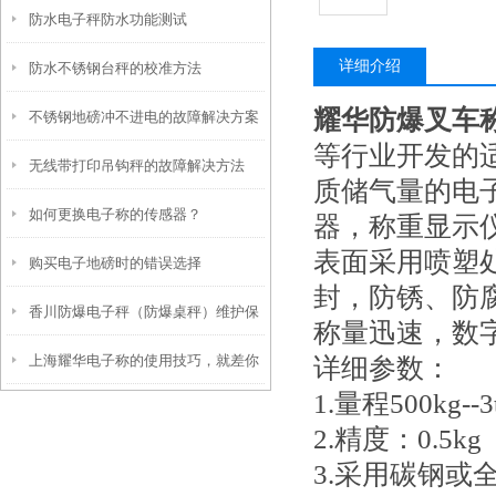
防水电子秤防水功能测试
详细介绍
防水不锈钢台秤的校准方法
耀华防爆叉车
不锈钢地磅冲不进电的故障解决方案
等行业开发的
无线带打印吊钩秤的故障解决方法
质储气量的电
如何更换电子称的传感器？
器，称重显示
表面采用喷塑
购买电子地磅时的错误选择
封，防锈、防
香川防爆电子秤（防爆桌秤）维护保
称量迅速，数
上海耀华电子称的使用技巧，就差你
详细参数：
养
1.量程500kg--3
没看过了
2.精度：0.5kg
3.采用碳钢或