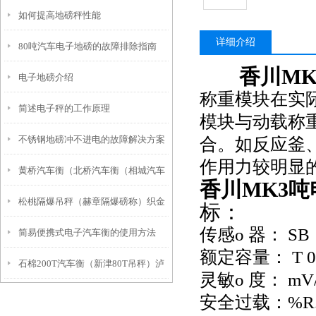
如何提高地磅秤性能
详细介绍
80吨汽车电子地磅的故障排除指南
香川M
电子地磅介绍
称重模块在实
简述电子秤的工作原理
模块与动载称
不锈钢地磅冲不进电的故障解决方案
合。如反应釜
作用力较明显
黄桥汽车衡（北桥汽车衡（相城汽车
香川MK3
松桃隔爆吊秤（赫章隔爆磅称）织金
衡）元和汽车衡）太平汽车衡维修
标：
传感o 器： SB
简易便携式电子汽车衡的使用方法
隔爆衡器）正安隔爆称维修
额定容量： T 0.5,
石棉200T汽车衡（新津80T吊秤）泸
灵敏o 度： mV/V
西汽车地磅）乡城80吨汽车衡维修
安全过载：%R.C