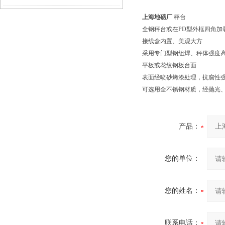
上海地磅厂
秤台
传力定位限位结构分析
全钢秤台或在PD型外框四角加
接线盒内置、美观大方
采用专门型钢组焊、秤体强度
平板或花纹钢板台面
表面经喷砂烤漆处理，抗腐性
可选用全不锈钢材质，经抛光
产品：
您的单位：
您的姓名：
联系电话：