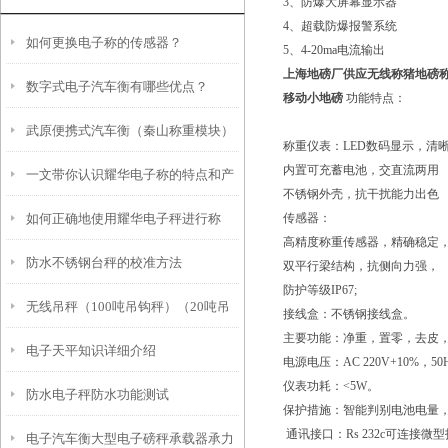
3、防爆大屏幕显示器
4、超载防爆报警系统
如何更换电子称的传感器？
5、4-20ma电流输出
上海地磅厂供应无线称猪地磅称
数字式电子汽车衡有哪些优点？
移动小地磅
功能特点：
武原便携式汽车衡（秦山称重模块）
称重仪表：
LED
数码显示，清
内置可充蓄电池，交直流两用
一文带你认识耀华电子称的特点和产
元通地磅维修
不锈钢外壳，抗干扰能力出色
如何正确地使用耀华电子秤进行称
传感器：
品参数
高精度称重传感器，精确稳定
防水不锈钢台秤的校准方法
重？
双平行梁结构，抗侧向力强，
防护等级IP67;
无线吊秤（100吨吊钩秤）（20吨吊
接线盒：不锈钢接线盒。
主要功能：净重，置零，去皮
电子天平知识详细介绍
秤）故障原因处理办法
电源电压：AC 220V+10%，50H
仪表功耗：<5W。
防水电子秤防水功能测试
保护措施：智能判别电池电量
通讯接口：Rs 232c可连接微
电子汽车衡大型电子磅秤承载器承力