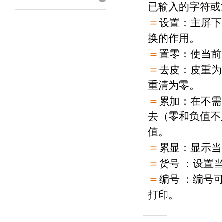
已输入的字符
＝
设置：主屏下
换的作用。
＝
置零：使当前
＝
去皮：皮重为
重清为零。
＝
累加：在不需
去（零和负值不
值。
＝
累显：显示当
＝
货号
：设置
＝
编号
：编号
打印。