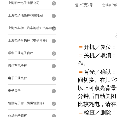
上海凯士电子有限公司
技术支持
您现在的
上海电子地磅称/防爆地磅
上海汽车衡（汽车地磅）汽车磅秤
上海电子吊钩秤（电子吊秤）
＝
开机／复位：
耀华工业电子台秤
＝
关机／取消：
作。
搬运车电子秤
＝
背光／确认：
电子工业桌秤
间切换。在其它
以上可点亮背景
电子天平
分钟后自动关闭
钢瓶电子秤（防爆钢瓶秤）
比较耗电，请在
＝
检查／删除：
非标电子磅秤