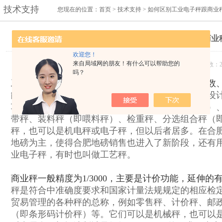
技术支持
您现在的位置：
首页
>
技术支持
> 如何区别工业电子秤跟商业
如何区别工业电子秤跟商业
欢迎您！
来自局域网的朋友！有什么可以帮助您的
发布日期：2014-08-21 浏览次数：2
吗？
工业电子秤
一般称量比较大或者精度比较高，有计数
能。工业电子秤
是为工业生产过程中某些特殊用途设
车辆秤（包括汽车衡、轨道衡、轮重秤、轴重秤等）
带秤、装料秤（即喂料秤）、检重秤、分选组合秤（
秤，也可以是机电秤或电子秤，但以后者居多。在合
地磅为主，使得合肥地磅销售也进入了新阶段，还有
业电子秤，有时也叫做工艺秤。
商业秤一般精度为1/3000，主要是计价功能，延伸
秤是符合中准确度要求和国家计量法规规定的相应检
贸易管理的各种秤的总称，例如零售秤、计价秤、邮
（即条形码计价秤）等。它们可以是机械秤，也可以