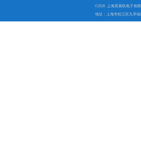
©2026 上海英展机电子有
地址：上海市松江区九亭镇顾