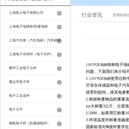
上海凯士电子有限公司
行业资讯
您现在的
上海电子地磅称/防爆地磅
上海汽车衡（汽车地磅）汽车磅秤
上海电子吊钩秤（电子吊秤）
俗称电子地
120T汽车地磅
耀华工业电子台秤
问题，下面我们来介绍
1.
使用过程
120T汽车地磅
搬运车电子秤
尽管在传感器和电子汽
就受到损伤，使其电参
电子工业桌秤
2.根据称量物品的重量
zui大称量3公斤、分度
电子天平
1/2000，如果用它称量
3.环境温度对称量准确
钢瓶电子秤（防爆钢瓶秤）
国家标准对Ⅲ级秤要求在