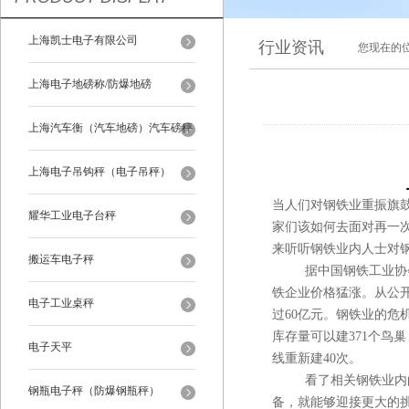
上海凯士电子有限公司
行业资讯
您现在的
上海电子地磅称/防爆地磅
上海汽车衡（汽车地磅）汽车磅秤
上海电子吊钩秤（电子吊秤）
当人们对钢铁业重振旗
耀华工业电子台秤
家们该如何去面对再一
来听听钢铁业内人士对
搬运车电子秤
据中国钢铁工业协会称
铁企业价格猛涨。从公
电子工业桌秤
过60亿元。钢铁业的危
库存量可以建371个鸟
电子天平
线重新建40次。
看了相关钢铁业内的分
钢瓶电子秤（防爆钢瓶秤）
备，就能够迎接更大的