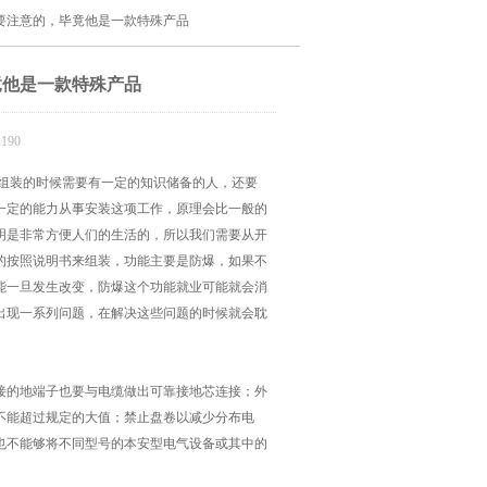
要注意的，毕竟他是一款特殊产品
竟他是一款特殊产品
190
组装的时候需要有一定的知识储备的人，还要
一定的能力从事安装这项工作，原理会比一般的
明是非常方便人们的生活的，所以我们需要从开
的按照说明书来组装，功能主要是防爆，如果不
能一旦发生改变，防爆这个功能就业可能就会消
出现一系列问题，在解决这些问题的时候就会耽
的地端子也要与电缆做出可靠接地芯连接；外
不能超过规定的大值；禁止盘卷以减少分布电
也不能够将不同型号的本安型电气设备或其中的