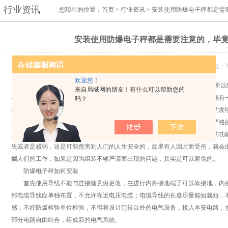
行业资讯
您现在的位置：
首页
>
行业资讯
> 安装使用防爆电子秤都是需
安装使用防爆电子秤都是需要注意的，毕
发布日期：2020-02-14 浏览次数：2
欢迎您！
防爆电子秤
的结构是比较复杂的，因为电子类的东西会有特定的原理，所以
来自局域网的朋友！有什么可以帮助您的
有一定的实践能力，一般安装的专业人员都是会经过一定的培训的，从而才能有
吗？
电子秤复杂一点，所以安装需要经过一定的培训才能够胜任的，
防爆电子秤
的发
始就要组装的时候就要好好的保护，不管是气体还是粉尘组装的时候都需要严格
是严格按照说明书来组装的话，也许它们的各自的功能就会发生改变，它们的功
失或者是减弱，这是可能危害到人们的人生安全的，如果有人因此而受伤，就会
搁人们的工作，如果是因为组装不够严谨而出现的问题，其实是可以避免的。
防爆电子秤如何安装
首先使用导线不能与连接随意做更改，在进行内外接地端子可以靠接地，内接
部电缆导线应单独布置，不允许靠近电压电缆；电缆导线的长度尽量能短就短，
感；不经防爆检验单位检验，不得将设计范转以外的电气设备，接入本安电路，
部分电路自由结合，组成新的电气系统。