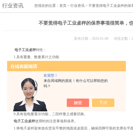
行业资讯
您现在的位置：
首页
>
行业资讯
> 不要觉得电子工业桌秤的
不要觉得电子工业桌秤的保养事项很简单，
发布日期：2020-01-08 浏览次数：2
电子工业桌秤
特性：
1.具有重量、数量累计之功能
2.具有99组PWLU记忆功能
3.具有自动校正、双重超载保护之功能
欢迎您！
4.具有自动平均单重之功能
来自局域网的朋友！有什么可以帮助您的
5.具有电子桌秤功能(外接秤台)，子秤z大秤量：4.5T
吗？
6.具有千克(kg)、磅(lb)单位选择之功能
7.大液晶LCD显示清晰易读，具有背光之功能
8.可设定数量取样提示及重量提示范围
9.具有低电量显示功能，二段秤量之感量切换。
电子工业桌秤
使用时的注意事项和保养。
1.将电子桌秤架体放在坚实平整的地面或桌面后，确保四脚可靠的支撑在平面