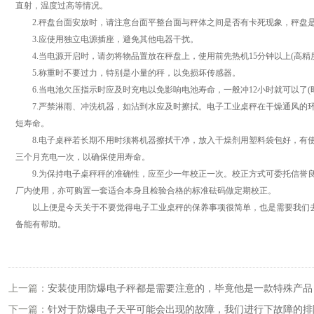
直射，温度过高等情况。
2.秤盘台面安放时，请注意台面平整台面与秤体之间是否有卡死现象，秤盘
3.应使用独立电源插座，避免其他电器干扰。
4.当电源开启时，请勿将物品置放在秤盘上，使用前先热机15分钟以上(高精
5.称重时不要过力，特别是小量的秤，以免损坏传感器。
6.当电池欠压指示时应及时充电以免影响电池寿命，一般冲12小时就可以了(
7.严禁淋雨、冲洗机器，如沾到水应及时擦拭。电子工业桌秤在干燥通风的环
短寿命。
8.电子桌秤若长期不用时须将机器擦拭干净，放入干燥剂用塑料袋包好，有使
三个月充电一次，以确保使用寿命。
9.为保持电子桌秤秤的准确性，应至少一年校正一次。校正方式可委托信誉良
厂内使用，亦可购置一套适合本身且检验合格的标准砝码做定期校正。
以上便是今天关于不要觉得电子工业桌秤的保养事项很简单，也是需要我们去
备能有帮助。
上一篇：
安装使用防爆电子秤都是需要注意的，毕竟他是一款特殊产品
下一篇：
针对于防爆电子天平可能会出现的故障，我们进行下故障的排