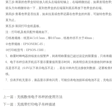
第三步:将新的色带盒轻轻放入机头左端齿轮轴上，右端稍微抬起，如果发现色
箭头方向稍微转动一下，直到色带盒的左端落到底后再放下色带盒的右端。
第四步:查看色带是否拉直，如未拉直或色带还露在色带盒的外面，可旋转色带
直为止。
第五步:装回打印盒机盖板。
注：打印机及相关配件规格如下。
①纸卷规格：纸宽44.5±0.5mm，厚0.07mm，纸卷外径不大于40mm；
②色带规格：EPSONERC-05；
③打印机型号：EPSON-150II；
5、称重时蜂鸣器持续发出报警声，则表明称重值已超过设定的限重值，只有将
6、电子吊秤仪表开机后不显示重量值而显示时间，则表明仪表没有接收到秤体发
压是否不足（6.0V以下表示电压不足），若在10米内无法接收到数据，还要检
线。
7、仪表开机无显示，液晶显示屏有闪亮，可能仪表电池损坏或电池不足，充电
上一篇：
无线数传电子吊秤的使用方法
下一篇：
无线带打印电子吊秤描述