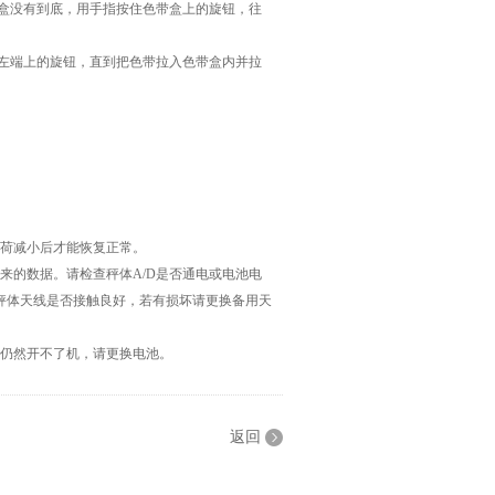
带盒没有到底，用手指按住色带盒上的旋钮，往
盒左端上的旋钮，直到把色带拉入色带盒内并拉
载荷减小后才能恢复正常。
来的数据。请检查秤体A/D是否通电或电池电
查秤体天线是否接触良好，若有损坏请更换备用天
后仍然开不了机，请更换电池。
返回