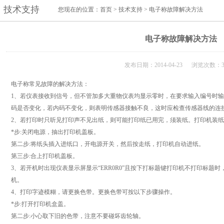
技术支持
您现在的位置：
首页
>
技术支持
> 电子称故障解决方法
电子称故障解决方法
发布日期：2014-04-23 浏览次数：3
电子称常见故障的解决方法：
1、若仪表接收到信号，但不管加多大重物仪表均显示零时，在要求输入编号时输入
码是否变化，若内码不变化，则表明传感器接触不良，这时应检查传感器线的连
2、若打印时只听见打印声不见出纸，则可能打印纸已用完，须装纸。打印机装
*步:关闭电源，抽出打印机盖板。
第二步:将纸头插入进纸口，开电源开关，然后按走纸，打印机自动进纸。
第三步:合上打印机盖板。
3、若开机时出现仪表显示屏显示“ERR0R0”且按下打标题键打印机不打印标题
机。
4、打印字迹模糊，请更换色带。更换色带可按以下步骤操作。
*步:打开打印机盒盖。
第二步:小心取下旧的色带，注意不要碰坏齿轮轴。