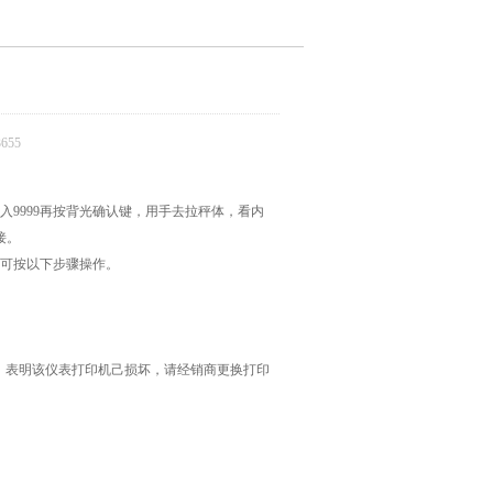
655
9999再按背光确认键，用手去拉秤体，看内
接。
纸可按以下步骤操作。
时，表明该仪表打印机己损坏，请经销商更换打印