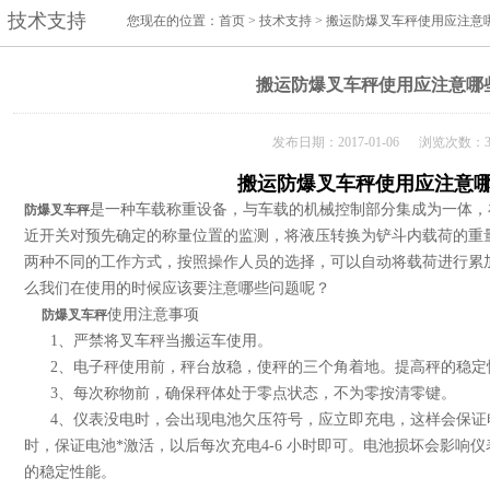
技术支持
您现在的位置：
首页
>
技术支持
> 搬运防爆叉车秤使用应注意
搬运防爆叉车秤使用应注意哪
发布日期：2017-01-06 浏览次数：3
搬运防爆叉车秤使用应注意
是一种车载称重设备，与车载的机械控制部分集成为一体，
防爆叉车秤
近开关对预先确定的称量位置的监测，将液压转换为铲斗内载荷的重
两种不同的工作方式，按照操作人员的选择，可以自动将载荷进行累
么我们在使用的时候应该要注意哪些问题呢？
使用注意事项
防爆叉车秤
1、严禁将叉车秤当搬运车使用。
2、电子秤使用前，秤台放稳，使秤的三个角着地。提高秤的稳定
3、每次称物前，确保秤体处于零点状态，不为零按清零键。
4、仪表没电时，会出现电池欠压符号，应立即充电，这样会保证电池
时，保证电池*激活，以后每次充电4-6 小时即可。电池损坏会影响
的稳定性能。