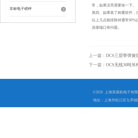
常，如果没亮需要按一下。
非标电子磅秤
第四、如果装了称重软件，
以上几点能排除掉通常90%
连接端口有问题。
上一篇：
DCS三层带弹
下一篇：
OCS无线30吨
©2026 上海英展机电子有
地址：上海市松江区九亭镇顾