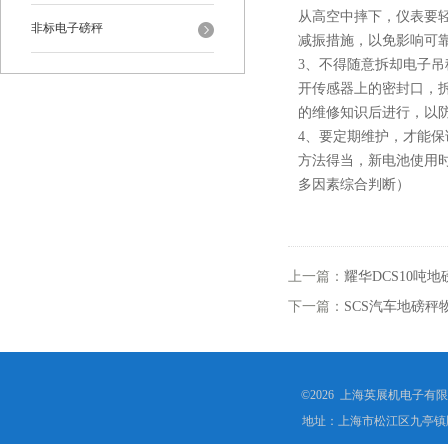
从高空中摔下，仪表要
非标电子磅秤
减振措施，以免影响可
3、不得随意拆却电子
开传感器上的密封口，
的维修知识后进行，以
4、要定期维护，才能
方法得当，新电池使用时
多因素综合判断）
上一篇：
耀华DCS10吨
下一篇：
SCS汽车地磅
©2026 上海英展机电子有
地址：上海市松江区九亭镇顾