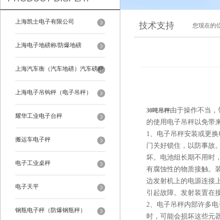
上海凯士电子有限公司
技术支持
您现在的
上海电子地磅称/防爆地磅
上海汽车衡（汽车地磅）汽车磅秤
上海电子吊钩秤（电子吊秤）
由于操作不当，
30吨吊秤
耀华工业电子台秤
的使用电子吊秤以免带
1、电子吊秤安装或更
搬运车电子秤
门关好锁住，以防事故
坏。电池组长期不用时
电子工业桌秤
有腐蚀性的物质接触。
边发射机上的电源连接
电子天平
引起故障。发射装置在
2、电子吊秤内部许多
钢瓶电子秤（防爆钢瓶秤）
时，可能会损坏这些元