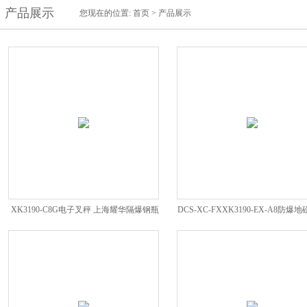
产品展示
您现在的位置:
首页
>
产品展示
XK3190-C8G电子叉秤 上海耀华隔爆钢瓶
DCS-XC-FXXK3190-EX-A8防爆
秤
隔爆电子叉车称