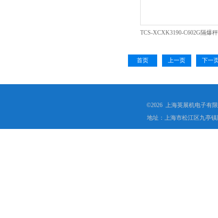
TCS-XCXK3190-C602G隔
爆电子称
首页
上一页
下一
©2026 上海英展机电子有
地址：上海市松江区九亭镇顾