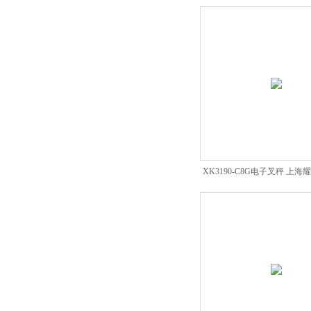
上海耀华地磅
XK3190-C8G电子叉秤 上
秤