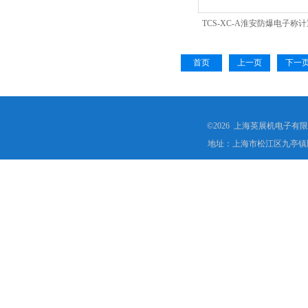
TCS-XC-A淮安防爆电子称
秤高精度电子秤
首页
上一页
下一
©2026 上海英展机电子有
地址：上海市松江区九亭镇顾