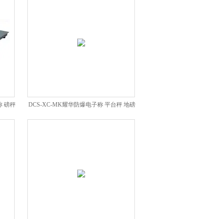
称 磅秤
DCS-XC-MK耀华防爆电子称 平台秤 地磅
秤