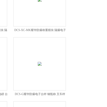
模块 隔
DCS-XC-MK耀华防爆称重模块 隔爆电子
台秤 地磅
地磅 台
DCS-G耀华防爆电子台秤 钢瓶称 叉车秤