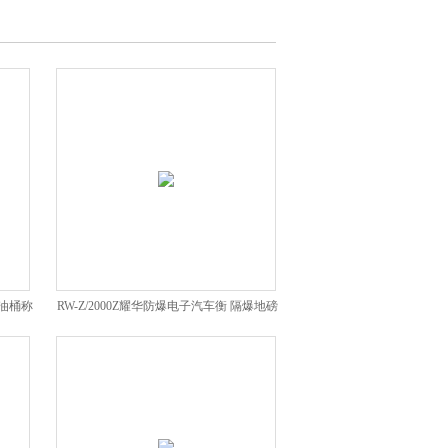
 油桶称
RW-Z/2000Z耀华防爆电子汽车衡 隔爆地磅
地上衡