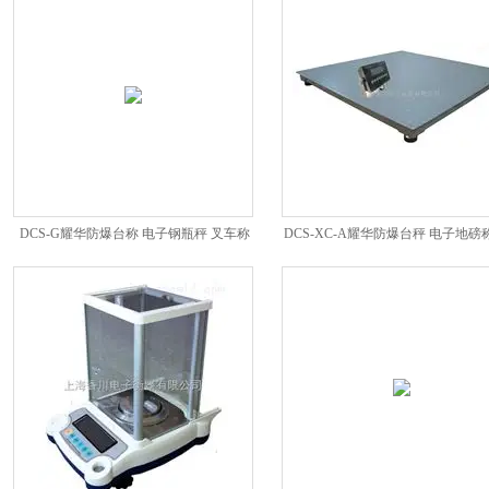
DCS-G耀华防爆台称 电子钢瓶秤 叉车称
DCS-XC-A耀华防爆台秤 电子地磅