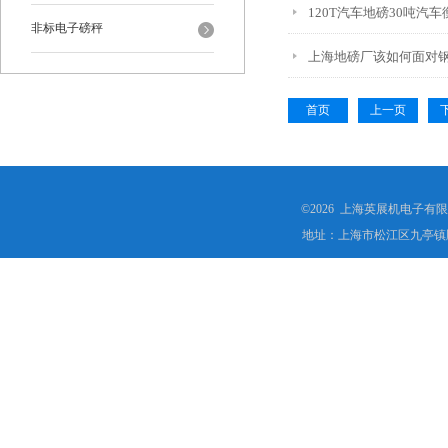
120T汽车地磅30吨汽
非标电子磅秤
上海地磅厂该如何面对
首页
上一页
©2026 上海英展机电子有
地址：上海市松江区九亭镇顾