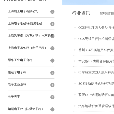
上海凯士电子有限公司
行业资讯
您现在的
上海电子地磅称/防爆地磅
OCS挂钩秤两大分类与
上海汽车衡（汽车地磅）汽车磅秤
OCS无线吊秤技术指标
上海电子吊钩秤（电子吊秤）
香川304不锈钢叉车秤
耀华工业电子台秤
本安型EX防爆台秤使用
搬运车电子秤
行车称重OCS无线吊秤
SCS移动便携式地磅功
电子工业桌秤
双层DCS钢瓶地磅秤功
电子天平
汽车地磅秤称重管理软
钢瓶电子秤（防爆钢瓶秤）