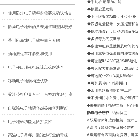
◆手动/自动累加功能
◆预置皮重功能
使用防爆电子磅秤前需要先确认场合
◆上下限报警功能，HIGH-OK
◆四级电量指示、欠压报警和
防爆电子地磅的角差如何调整比较好
的危险所在区域
◆低功耗设计，自动休眠及多
◆多级背光亮度调节
香川防腐蚀电子磅秤简单介绍
呢
◆多达99组称重数据及时间的
油桶搬运车秤参数和使用
◆可用本安防爆型锂电池或选
◆可选配RS-232C及RS485
电子秤出现死机应该怎么解决？
◆可选配大屏幕通讯，20mA
◆可选配4~20mA模拟量输出
移动电子地磅构造优势
◆可扩展3路I/O控制端口
◆采用电路板灌封保护工艺
梁溪带打印叉车秤（马桥3T地磅）高
◆不锈钢防水外壳，防护等级IP
◆采用防静电按键面板，6个轻
白碱滩电子地磅传感器如何判断好
桥防腐蚀电子称）廊下防爆电子吊秤
防爆电子磅秤
结构特点
# 双层秤体加底部框架，抗冲
电子地磅功能无限扩展性
坏？
维修
# 高强度螺旋弹簧及限位结构
高温电子吊秤广受冶炼行业的青睐
# 碳钢秤台表面抛丸喷塑，耐