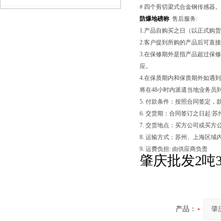
# 四个剪切梁式合金钢传感器。
防爆地磅称
售后服务:
1.产品自购买之日（以正式购
2.客户提到所购的产品后可直
3.在保修期外是指产品超过保
应。
4.在保质期内和保质期外如遇
将在48小时内派遣当地业务员
5. 付款条件：按照合同签定，
6. 交货期：合同签订之日起:
7. 交货地点：买方公司或买方
8. 运输方式：苏州、上海区
9. 运费负担: 由供应商负责
肇庆批发2吨
产品：