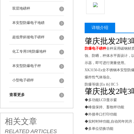
双层地磅秤
本安型防爆电子地磅
详细介绍
超低带斜坡电子磅秤
肇庆批发2吨
防爆电子磅秤
全秤采用碳钢材
化工专用1吨防爆地秤
蚀、防晒，秤体水平面设计，
示器，即可进行测量使用。
本安型防爆电子秤
XK3150-Ex全不锈钢本安
爆炸性气体场合。
小型电子磅秤
防爆等级:[Ex ib] IIC 5
肇庆批发2吨
查看更多
◆多功能LCD显示窗
◆峰值保持、畜牧秤功能
◆外接串口打印功能
相关文章
◆实时时钟功能,自动闰年闰月
◆多单位切换功能
RELATED ARTICLES