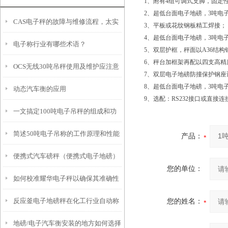
1、附有4组可调式支脚，固定
2、超低台面电子地磅，3吨电
CAS电子秤的故障与维修流程，太实
3、平板或花纹钢板精工焊接；
4、超低台面电子地磅，3吨电
电子称行业有哪些术语？
用了
5、双层护框，秤面以A36结
6、秤台加框架再配以四支高
OCS无线30吨吊秤使用及维护应注意
7、双层电子地磅防撞保护钢座设
8、超低台面电子地磅，3吨电
动态汽车衡的应用
重点要素
9、选配：RS232接口或直接
一文搞定100吨电子吊秤的组成和功
简述50吨电子吊称的工作原理和性能
能特点
产品：
便携式汽车磅秤（便携式电子地磅）
优点
您的单位：
如何校准耀华电子秤以确保其准确性
便携式汽车衡维修
反应釜电子地磅秤在化工行业自动称
您的姓名：
和稳定性？
地磅/电子汽车衡安装的地方如何选择
重系统的应该的操作