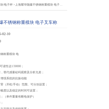
块/电子秤
>上海耀华隔爆不锈钢称重模块 电子叉车称
爆不锈钢称重模块 电子叉车称
02-10
0
钢称重模块 电
读性达1/30000；
便，替代感量砝码观察及分析允差；
，增强系统的抗振动能
零（开机/手动）范围、可分别设置；
、幅度以及稳定的时间可设置；
能；（单件重量有断电保护）
择；
有欠压指示及保护装置；