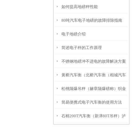
如何提高地磅秤性能
80吨汽车电子地磅的故障排除指南
电子地磅介绍
简述电子秤的工作原理
不锈钢地磅冲不进电的故障解决方案
黄桥汽车衡（北桥汽车衡（相城汽车
松桃隔爆吊秤（赫章隔爆磅称）织金
衡）元和汽车衡）太平汽车衡维修
简易便携式电子汽车衡的使用方法
隔爆衡器）正安隔爆称维修
石棉200T汽车衡（新津80T吊秤）泸
西汽车地磅）乡城80吨汽车衡维修