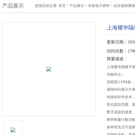
产品展示
您现在的位置:
首页
>
产品展示
>
非标电子磅秤
>
反应釜称重模
上海耀华隔
更新日期：2026-
访问次数：178
简要描述：
上海耀华隔爆不锈
功能特点：
高精度A/D转换，可
调用内码显示方
特殊的软件技术
零位跟踪范围、置
数字滤波的速度
附带称重计数功
多种背光式可选
可随机充电；具