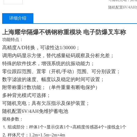
随机配置6V/4A
详细介绍
上海耀华隔爆不锈钢称重模块 电子防爆叉车称
功能特点：
高精度A/D转换，可读性达1/30000；
调用内码显示方便，替代感量砝码观察及分析允差；
特殊的软件技术，增强系统的抗振动能力；
零位跟踪范围、置零（开机/手动）范围、可分别设置；
数字滤波的速度、幅度以及稳定的时间可设置；
附带称重计数功能；（单件重量有断电保护）
多种背光模式可选择；
可随机充电；具有欠压指示及保护装置；
随机配置6V/4AH免维护蓄电池
规格参数：
⒈ 组成部分：秤体1个+显示仪表1个+高精度传感器4个+接线盒1个
⒉ 秤体尺寸：1.2m×1.5m~2m×4m