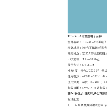
TCS-XC-A
计重
型电子台秤
型号名称：TCS-XC-A计重电
秤盘材质：304号不锈钢,经抛
秤架材质：Q235A高强度碳钢
zui大称量：30kg--1000kg。
显示方式：LED/LCD
准 确 度：符合JJG539-97中三
使用电源：AC187～242V；49
使用温度、湿度：0～40℃；≤90
超载范围：125%F.S. 有效超载范围
耀华*100kg计重型电子台秤
标准配置：
1、一只高精度剪切梁式称重传