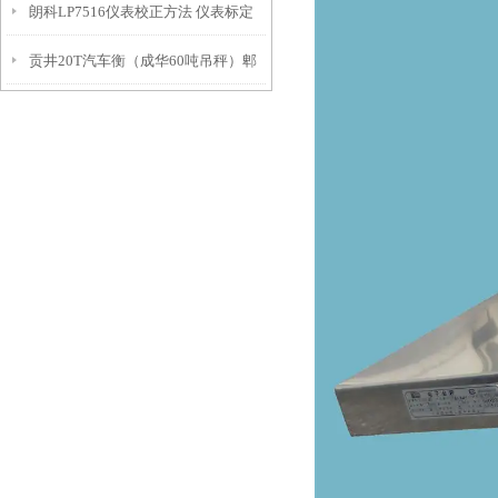
朗科LP7516仪表校正方法 仪表标定
贡井20T汽车衡（成华60吨吊秤）郫
大全
都轨道衡）盐亭120T地磅维修