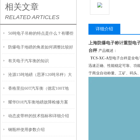
相关文章
RELATED ARTICLES
详细介绍
50吨电子吊称的特点是什么？有哪些
上海防爆电子称计重型电
防爆电子地磅的角差如何调整比较好
优势？
台秤
产品概述：
TCS-XC-A
型电子台秤是全电
有关电子汽车衡的知识
呢
迅速正确、性能稳定可靠、功
于商业自动称量。工矿、码头
沧源15吨地磅（思茅120吨吊秤）大
香格里拉60T汽车衡（德宏100T地
关轴重秤（漾濞60吨汽车衡维修
耀华D18汽车衡地磅故障检修方案
磅）峨山地磅）古城100T吊秤维修
动态皮带秤的技术指标和详细介绍
钢瓶秤使用参数介绍