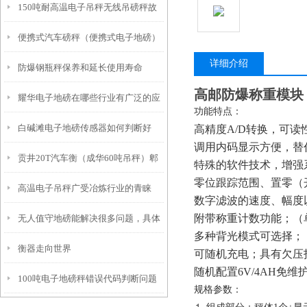
150吨耐高温电子吊秤无线吊磅秤故
便携式汽车磅秤（便携式电子地磅）
障维修常识
详细介绍
防爆钢瓶秤保养和延长使用寿命
便携式汽车衡维修
高邮防爆称重模块
耀华电子地磅在哪些行业有广泛的应
功能特点：
白碱滩电子地磅传感器如何判断好
高精度A/D转换，可读性达
用？
调用内码显示方便，替
贡井20T汽车衡（成华60吨吊秤）郫
坏？
特殊的软件技术，增强
零位跟踪范围、置零（
高温电子吊秤广受冶炼行业的青睐
都轨道衡）盐亭120T地磅维修
数字滤波的速度、幅度
附带称重计数功能；（
无人值守地磅能解决很多问题，具体
多种背光模式可选择；
衡器走向世界
有哪些方面的呢
可随机充电；具有欠压
随机配置6V/4AH免维
100吨电子地磅秤错误代码判断问题
规格参数：