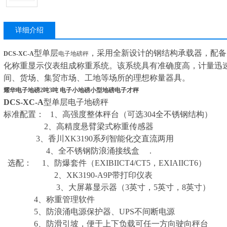
详细介绍
型单层
，采用全新设计的钢结构承载器，配备
DCS-XC-A
电子地磅秤
化称重显示仪表组成称重系统。该系统具有准确度高，计量迅
间、货场、集贸市场、工地等场所的理想称量器具。
耀华电子地磅2吨3吨 电子小地磅小型地磅电子才秤
DCS-XC-A
型单层电子地磅秤
标准配置： 1、高强度整体秤台（可选304全不锈钢结构）
2、高精度悬臂梁式称重传感器
3、香川XK3190系列智能化交直流两用
4、全不锈钢防浪涌接线盒 .
选配： 1、防爆套件（EXIBIICT4/CT5，EXIAIICT6）
2、XK3190-A9P带打印仪表
3、大屏幕显示器（3英寸，5英寸，8英寸）
4、称重管理软件
5、防浪涌电源保护器、UPS不间断电源
6、防滑引坡，便于上下负载可任一方向驶向秤台