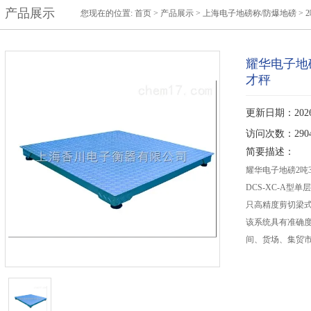
产品展示
您现在的位置:
首页
>
产品展示
>
上海电子地磅称/防爆地磅
>
耀华电子地
才秤
更新日期：2026-
访问次数：290
简要描述：
耀华电子地磅2吨
DCS-XC-A
只高精度剪切梁
该系统具有准确
间、货场、集贸