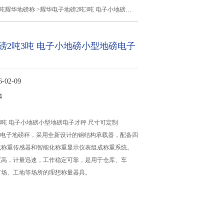
2吨耀华地磅称
>耀华电子地磅2吨3吨 电子小地磅小型地磅电子才秤
磅2吨3吨 电子小地磅小型地磅电子
02-09
4
3吨 电子小地磅小型地磅电子才秤 尺寸可定制
型单层电子地磅秤，采用全新设计的钢结构承载器，配备四
式称重传感器和智能化称重显示仪表组成称重系统。
度高，计量迅速，工作稳定可靠，是用于仓库、车
市场、工地等场所的理想称量器具。