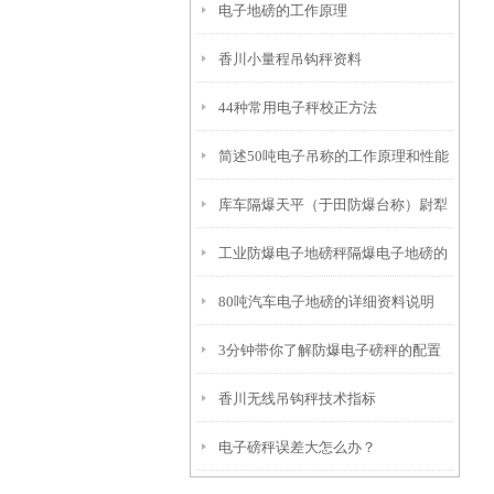
电子地磅的工作原理
香川小量程吊钩秤资料
44种常用电子秤校正方法
简述50吨电子吊称的工作原理和性能
库车隔爆天平（于田防爆台称）尉犁
优点
工业防爆电子地磅秤隔爆电子地磅的
不锈钢地磅称维修
80吨汽车电子地磅的详细资料说明
应用与标准
3分钟带你了解防爆电子磅秤的配置
香川无线吊钩秤技术指标
及适用范围
电子磅秤误差大怎么办？