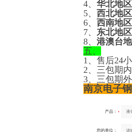
4、
华北地区
5、
西北地区
6、
西南地区
7、
东北地区
8、
港澳台地
五、
1、售后24
2、三包期
3、三包期
南京电子钢
产品：
您的单位：