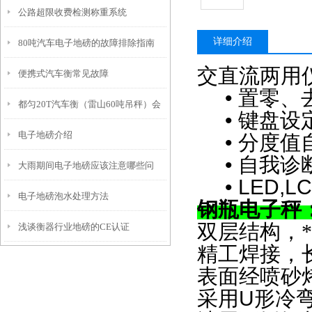
公路超限收费检测称重系统
详细介绍
80吨汽车电子地磅的故障排除指南
交直流两用
便携式汽车衡常见故障
•
置零、
都匀20T汽车衡（雷山60吨吊秤）会
•
键盘设
电子地磅介绍
泽动静态轨道衡）印江80T地磅维修
•
分度值
•
自我诊
大雨期间电子地磅应该注意哪些问
• LED,L
电子地磅泡水处理方法
题？
钢瓶电子秤
双层结构，
浅谈衡器行业地磅的CE认证
精工焊接，
表面经喷砂
U
采用
形冷