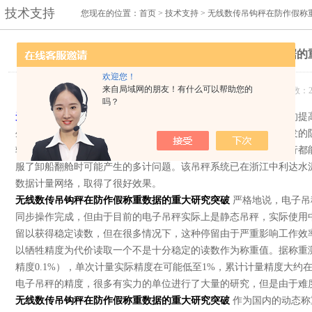
技术支持
您现在的位置：
首页
>
技术支持
> 无线数传吊钩秤在防作假称
无线数传吊钩秤在防作假称重数据的
欢迎您！
来自局域网的朋友！有什么可以帮助您的
发布日期：2016-07-14 浏览次数：2
吗？
无线数传吊钩秤
在防作假称重数据的重大研究突破
随着材料价格的提
生，客观上催生了电子吊秤防作假称重数据应用需求。我公司开发的
轨迹，确保只有正常装卸的装载才能被计量，而其他任何吊机运行都
服了卸船翻舱时可能产生的多计问题。该吊秤系统已在浙江中利达水
数据计量网络，取得了很好效果。
无线数传吊钩秤在防作假称重数据的重大研究突破
严格地说，电子吊
同步操作完成，但由于目前的电子吊秤实际上是静态吊秤，实际使用
留以获得稳定读数，但在很多情况下，这种停留由于严重影响工作效
以牺牲精度为代价读取一个不是十分稳定的读数作为称重值。据称重
精度0.1%），单次计量实际精度在可能低至1%，累计计量精度大约在0
电子吊秤的精度，很多有实力的单位进行了大量的研究，但是由于难
无线数传吊钩秤在防作假称重数据的重大研究突破
作为国内的动态称