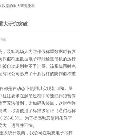
重数据的重大研究突破
重大研究突破
588
高，装卸现场人为防作假称重数据时有发
防作假称重数据电子秤能检测吊机的运行
能被自动识别并不予计量。该系统同时克
泥有限公司形成了十多台秤的防作假称重
秤都是在动态下使用以实现装卸和计量
中往往要求在起吊过程中匀速或作短暂停
率而无法做到，比如码头装卸，这时往往
测试，尽管使用了标准级吊秤（通俗地称
.2%-0.5%。为了提高动态使用条件下
度大，进展并不快。
重系统开发商，我公司在动态电子吊秤