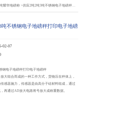
2吨耀华地磅称
>供应2吨2吨3吨不锈钢电子地磅秤打印电子地磅秤
吨3吨不锈钢电子地磅秤打印电子地磅
02-07
0
不锈钢电子地磅秤打印电子地磅秤
路放大组合而成的一种工作方式，货物压在秤体上，
的传感器施力，传感器是由高分子硅材料组成，通过
化，再通过AD放大电路将号放大成称重数据。