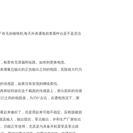
下有无杂物堆积;每天外表通电前查看秤台是不是灵活
阻，检查有无泄漏和短路。如有则更换电缆。
万能表测量总输出的正负输出之间的电阻，其阻值大约为
了的传感器，如果没有发现则继续查找。
则再将砝码放在这个截面的传感器上，查出损坏的传感
们之间的电阻值，为350^左右，在通电情况下，测
管看起来修好了，但是用起来可能不稳定。应根据被损
观及输入，输出阻抗，零点输出，并和生产厂家给出
响。仍能正常使用，尤其是与具备开机置零及零点跟