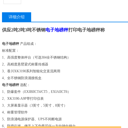
详细介绍
供应2吨2吨3吨不锈钢
电子地磅秤
打印电子地磅秤称
电子地磅秤
产品组成：
标准配置：
1、高强度整体秤台（可选304全不锈钢结构）
2、高精度悬臂梁式称重传感器
3、香川XK3190系列智能化交直流两用
4、全不锈钢防浪涌接线盒.
电子地磅秤
选配：
1、防爆套件（EXIBIICT4/CT5，EXIAIICT6）
2、XK3190-A9P带打印仪表
3、大屏幕显示器（3英寸，5英寸，8英寸）
4、称重管理软件
5、防浪涌电源保护器、UPS不间断电源
6、防滑引坡，便于上下负载可任一方向驶向秤台