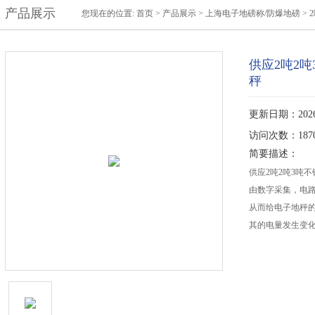
产品展示
您现在的位置:
首页
>
产品展示
>
上海电子地磅称/防爆地磅
>
供应2吨2
秤
更新日期：2026-
访问次数：187
简要描述：
供应2吨2吨3吨
由数字采集，电
从而给电子地秤
其的电量发生变