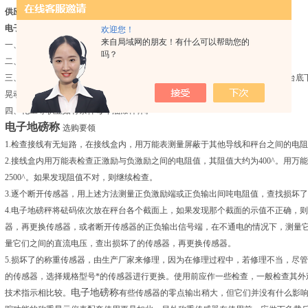
供应2吨2吨3吨不锈钢电子地磅秤打印电子地磅秤称
电子地磅秤
的保养需知
欢迎您！
来自局域网的朋友！有什么可以帮助您的
一、电子防爆地磅秤应定时进行检定作业，确保其精度。
吗？
二、定时查看电子地磅的限位装置以确保衡器的精度。
三、平常应留意秤的边际与基坑或秤体与引坡间有无杂物嵌入;半年摆布查看秤台底
晃动。
四、化工等职业如有条件每年油漆秤体。
电子地磅称
选购要领
1.检查接线有无短路，在接线盒内，用万能表测量屏蔽于其他导线和秤台之间的电
2.接线盒内用万能表检查正激励与负激励之间的电阻值，其阻值大约为400^。用
2500^。如果发现阻值不对，则继续检查。
3.逐个断开传感器，用上述方法测量正负激励端或正负输出间吨电阻值，查找损坏
4.电子地磅秤将砝码依次放在秤台各个截面上，如果发现那个截面的示值不正确，
器，再更换传感器，或者断开传感器的正负输出信号端，在不通电的情况下，测量它
量它们之间的直流电压，查出损坏了的传感器，再更换传感器。
5.损坏了的称重传感器，由生产厂家来修理，因为在修理过程中，若修理不当，尽
的传感器，选择规格型号*的传感器进行更换。使用前应作一些检查，一般检查其外
电子地磅称
技术指示相比较。
有些传感器的零点输出稍大，但它们并没有什么影