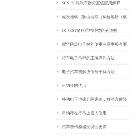
SCS150吨汽车衡分度值应用解释
虎丘地磅（狮山地磅（枫桥地磅（横
OCS30T吊秤结构种类区分说明
塘地磅）镇湖地磅）东渚地磅维修
耀华防爆电子秤的使用注意事项有哪
行车电子吊秤的正确操作方法
些？
电子汽车衡解决信号干扰方法
吊钩秤的优点
移动电子地磅升降迅速，移动方便轻
吊钩秤在行吊上投入使用
巧
汽车衡传感器受腐蚀更换