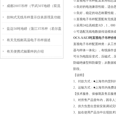
☆直视电子吊秤配置采用动态
成都200T吊秤（平武50T地磅（双流
与创新
☆良好的电池兼容性能，适合
☆良好，稳定的动态称重性能
挂钩式无线吊秤显示仪表原理及功能
轨道称）甘孜200吨汽车衡维修
☆直视电子吊秤配置配有无线遥
☆采用24位高精度AD，1，0
盐边50吨地磅（蒲江3T吊秤（若尔盖
☆可选配无线电数据传送模块或
OCS-AAE3吨直视电子吊秤
有关无线耐高温电子吊秤描述
轨道电子称）沿滩120T汽车衡维修
直视电子吊秤配置种类：从工
器与秤体一体化），有线操作
有关便携式轴重秤的介绍
可分为电阻应变式，压磁式，压
防磁绝缘型和防爆型；从数据
阶段。
【说明】
1、付款方式：■上海市内货到
2、运输方式：■上海市内免费
【技术服务、保修期及售后服
1、对所售产品壹年内，因非
2、供方负责出货前安装调试完
3、如在使用产品当中出现技术