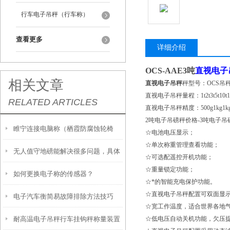
行车电子吊秤（行车称）
查看更多
详细介绍
OCS-AAE3吨
直视电子
相关文章
直视电子吊秤
秤型号：OCS吊
直视电子吊秤量程：1t2t3t5t10t15t20t
RELATED ARTICLES
直视电子吊秤精度：500g1kg1kg2kg
2吨电子吊磅秤价格-3吨电子
睢宁连接电脑称（栖霞防腐蚀轮椅
☆电池电压显示；
☆单次称重管理查看功能；
无人值守地磅能解决很多问题，具体
秤）吕巷防爆电子台称）古北隔爆吊
☆可选配遥控开机功能；
☆重量锁定功能；
如何更换电子称的传感器？
有哪些方面的呢
秤维修
☆*的智能充电保护功能。
☆直视电子吊秤配置可双面显
电子汽车衡简易故障排除方法技巧
☆宽工作温度，适合世界各地
耐高温电子吊秤行车挂钩秤称量装置
☆低电压自动关机功能，欠压