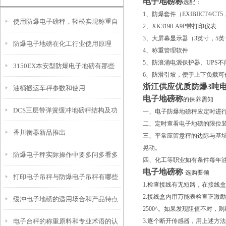
电子地磅称
选配：
1、防爆套件（EXIBIICT4/CT5，
使用防爆电子磅秤，轻松实现称重自
2、XK3190-A9P带打印仪表
3、大屏幕显示器（3英寸，5英
防爆电子地磅在化工行业使用原理
由！
4、称重管理软件
5、防浪涌电源保护器、UPS不
3150EX本安型防爆电子地磅有那些
6、防滑引坡，便于上下负载可
浙江供应优质防爆3吨
油桶搬运车秤参数和使用
功能特点
电子地磅称
的保养需知
DCS三层带弹簧缓冲地磅秤结构及功
一、电子防爆地磅秤应定时进
二、定时查看电子地磅的限位
香川衡器新品推出
能说明
三、平常应留意秤的边际与基坑
晃动。
防爆电子秤实际操作中要多问多看多
四、化工等职业如有条件每年
电子地磅称
选购要领
打印电子吊秤与防爆电子吊秤有哪些
学！
1.检查接线有无短路，在接线
2.接线盒内用万能表检查正激
缓冲电子地磅的适用场合和产品特点
区别
2500^。如果发现阻值不对，
电子台秤的称重原料和专业术语的认
3.逐个断开传感器，用上述方