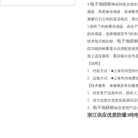
电子地磅称
4.
将砝码依次放在
识
感器，再更换传感器，或者断开
测量它们之间的直流电压，查
5.损坏了的称重传感器，由生
的传感器，选择规格型号*的
电子地磅
技术指示相比较。
踪功能的称重显示仪表配套使
加上适应载荷，看其输出信号
【说明】
1、付款方式：■上海市内货到
2、运输方式：■上海市内免费
【技术服务、保修期及售后服
1、对所售产品壹年内，因非
2、供方负责出货前安装调试完
电子地磅称
3、
如在使用产品
浙江供应优质防爆3吨