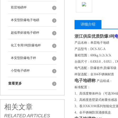
双层地磅秤
本安型防爆电子地磅
详细介绍
超低带斜坡电子磅秤
浙江供应优质防爆3吨
产品名称：单层电子地磅
化工专用1吨防爆地秤
产品型号：DCS-XC-A
量程范围：600kg.1t.2t.3t.5t.
本安型防爆电子秤
台面尺寸：0.8X0.8，0.8X1，1X1，
电气选配：防爆套件,防爆等级（EXIB
小型电子磅秤
秤架选配：全304不锈钢材质
电子地磅称
产品组成：
查看更多
标准配置：
1、高强度整体秤台（可选304
2、高精度悬臂梁式称重传感器
相关文章
3、香川XK3190系列智能化交
4、全不锈钢防浪涌接线盒.
RELATED ARTICLES