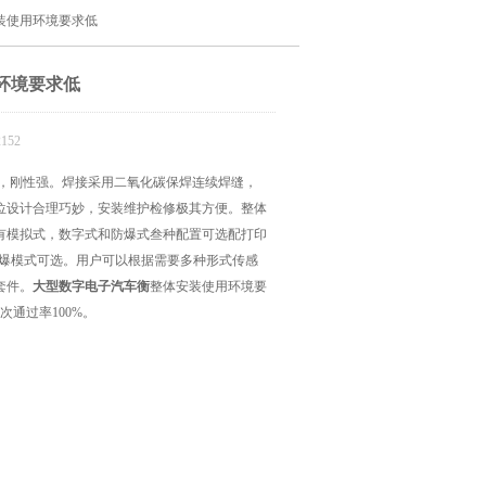
装使用环境要求低
环境要求低
152
，刚性强。焊接采用二氧化碳保焊连续焊缝，
位设计合理巧妙，安装维护检修极其方便。整体
有模拟式，数字式和防爆式叁种配置可选配打印
防爆模式可选。用户可以根据需要多种形式传感
套件。
大型数字电子汽车衡
整体安装使用环境要
通过率100%。