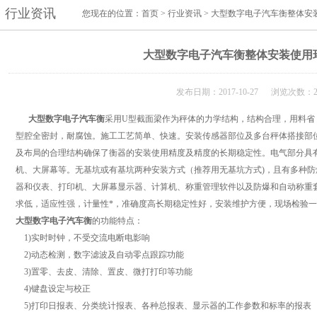
行业资讯
您现在的位置：
首页
>
行业资讯
> 大型数字电子汽车衡整体安
大型数字电子汽车衡整体安装使用
发布日期：2017-10-27 浏览次数：2
大型数字电子汽车衡
采用U型截面梁作为秤体的力学结构，结构合理，用料省
型腔全密封，耐腐蚀。施工工艺简单、快速。安装传感器部位及多台秤体搭接部
及布局的合理结构确保了衡器的安装使用精度及精度的长期稳定性。电气部分具
机、大屏幕等。无基坑或有基坑两种安装方式（推荐用无基坑方式)，且有多种
器和仪表、打印机、大屏幕显示器、计算机、称重管理软件以及防爆和自动称重
求低，适应性强，计量性*，准确度高长期稳定性好，安装维护方便，现场检验一次
大型数字电子汽车衡
的功能特点：
1)实时时钟，不受交流电断电影响
2)动态检测，数字滤波及自动零点跟踪功能
3)置零、去皮、清除、置皮、微打打印等功能
4)键盘设定与校正
5)打印日报表、分类统计报表、各种总报表、显示器的工作参数和标率的报表