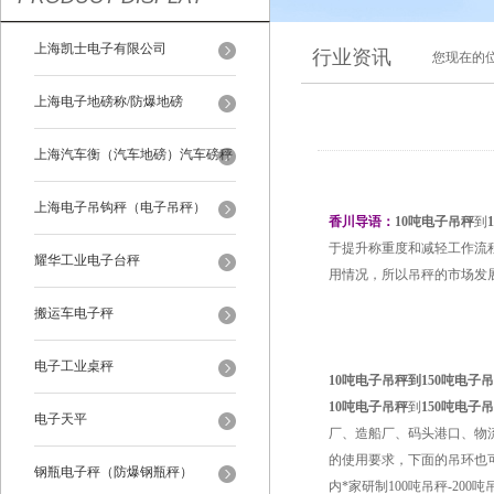
上海凯士电子有限公司
行业资讯
您现在的
上海电子地磅称/防爆地磅
上海汽车衡（汽车地磅）汽车磅秤
上海电子吊钩秤（电子吊秤）
香川导语：
10吨电子吊秤
到
于提升称重度和减轻工作流
耀华工业电子台秤
用情况，所以吊秤的市场发
搬运车电子秤
电子工业桌秤
10吨电子吊秤到150吨电子
10吨电子吊秤
到
150吨电子
电子天平
厂、造船厂、码头港口、物
的使用要求，下面的吊环也
钢瓶电子秤（防爆钢瓶秤）
内*家研制100吨吊秤-2