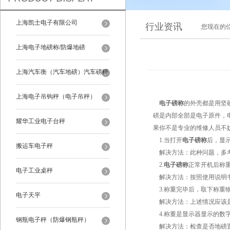
上海凯士电子有限公司
行业资讯
您现在的
上海电子地磅称/防爆地磅
上海汽车衡（汽车地磅）汽车磅秤
上海电子吊钩秤（电子吊秤）
电子磅称
的外壳都是用坚
磅是内部全部是电子原件，
耀华工业电子台秤
果你不是专业的维修人员不
1.当打开
电子磅称
后，显
搬运车电子秤
解决方法：此种问题，多考
2.
电子磅称
正常开机后称
电子工业桌秤
解决方法：按照使用说明
3.称重完毕后，取下称重
电子天平
解决方法：上述情况应该是
4.称重是显示器显示的数
钢瓶电子秤（防爆钢瓶秤）
解决方法：检查是否地磅置