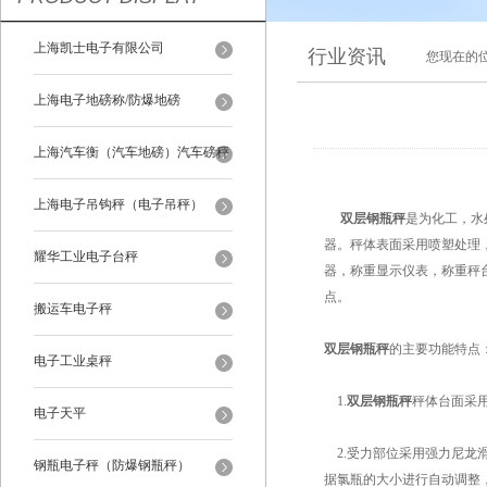
上海凯士电子有限公司
行业资讯
您现在的
上海电子地磅称/防爆地磅
上海汽车衡（汽车地磅）汽车磅秤
上海电子吊钩秤（电子吊秤）
双层钢瓶秤
是为化工，水
器。秤体表面采用喷塑处理
耀华工业电子台秤
器，称重显示仪表，称重秤
点。
搬运车电子秤
双层钢瓶秤
的主要功能特点
电子工业桌秤
1.
双层钢瓶秤
秤体台面采
电子天平
2.受力部位采用强力尼龙滑
钢瓶电子秤（防爆钢瓶秤）
据氯瓶的大小进行自动调整