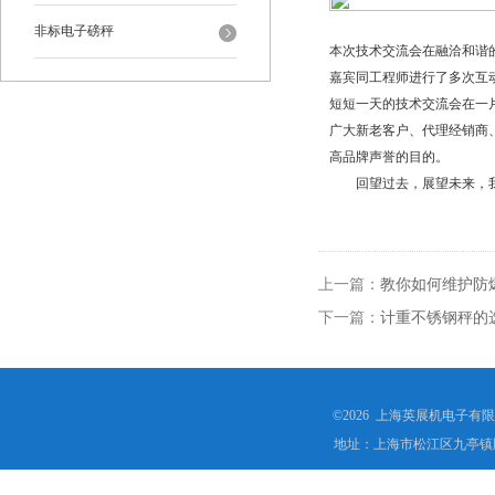
非标电子磅秤
本
次
技术交流会在融洽和谐
嘉宾同工程师进行了多次互
短短
一
天的技术交流会在一
广大新老客户、代理经销商
高品牌声誉的目的。
回望
过去，展望未来，
上一篇：
教你如何维护防
下一篇：
计重不锈钢秤的
©2026 上海英展机电子有
地址：上海市松江区九亭镇顾