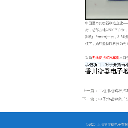
中国潜力的衡器制造企业―
街，总部占地28500平方
割机(1.6mx4m)一台，3
领下，始终坚持以科技为先
采购
无线便携式汽车衡
出口
承包项目，对于开拓当
香川衡器
电子
上一篇：
工地用地磅秤汽
下一篇：
电子地磅秤的广
©2026 上海英展机电子有