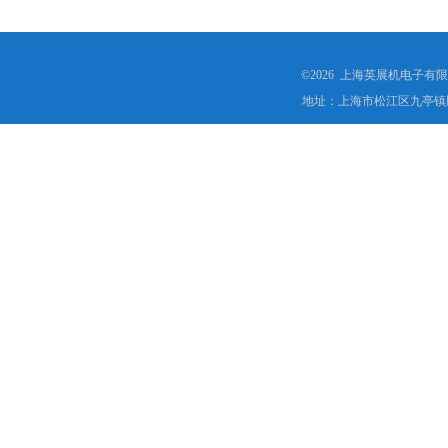
©2026 上海英展机电子有
地址：上海市松江区九亭镇顾